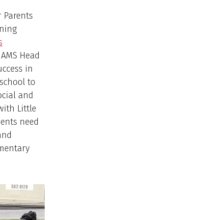
r Parents
oning
s
 UAMS Head
uccess in
eschool to
ocial and
ith Little
dents need
and
ementary