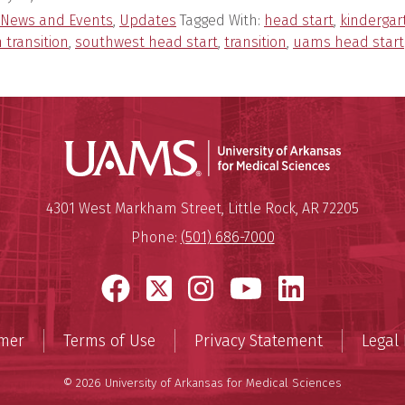
News and Events
,
Updates
Tagged With:
head start
,
kindergar
 transition
,
southwest head start
,
transition
,
uams head start
Universit
Mailing Address:
University of Arkansas for Medi
4301 West Markham Street
,
Little Rock
,
AR
72205
Phone:
(501) 686-7000
Facebook
X
Instagram
YouTube
LinkedI
imer
Terms of Use
Privacy Statement
Legal 
© 2026 University of Arkansas for Medical Sciences