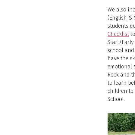
We also inc
(English & 
students d
Checklist
to
Start/Early
school and 
have the sk
emotional s
Rock and th
to learn be
children t
School.