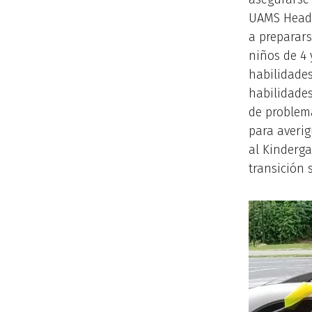
UAMS Head S
a preparars
niños de 4 
habilidades
habilidades
de problema
para averig
al Kinderg
transición 