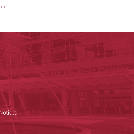
ten
,
y of Arkansas for Medical Sciences
cal Sciences
n
Notices