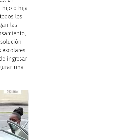
 hijo o hija
todos los
gan las
ensamiento,
esolución
s escolares
de ingresar
egurar una