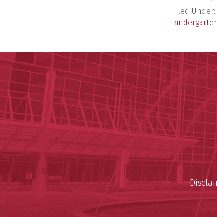
Filed Under:
kindergarten
Discla