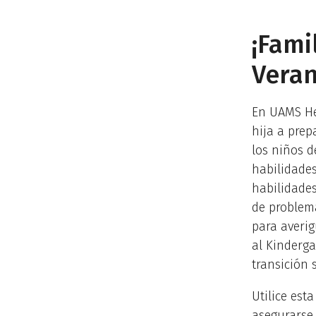
¡Fami
Veran
En UAMS Hea
hija a prep
los niños d
habilidades
habilidades
de problema
para averig
al Kinderg
transición 
Utilice est
asegurarse 