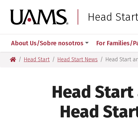
Skip
Skip
Skip
Skip
to
to
to
to
University of Arkansas
Head Star
primary
main
primary
main
navigation
content
navigation
content
About Us/Sobre nosotros
For Families/P
University of Arkansas for Medical Sciences
Head Start
Head Start News
Head Start an
Head Start
Head Start