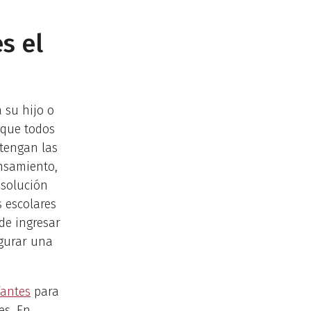
s el
 su hijo o
 que todos
 tengan las
ensamiento,
esolución
s escolares
de ingresar
egurar una
fantes
para
es. En