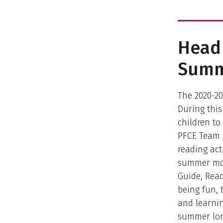
Head 
Summe
The 2020-2
During this
children to
PFCE Team 
reading act
summer mon
Guide, Read
being fun, 
and learnin
summer lon