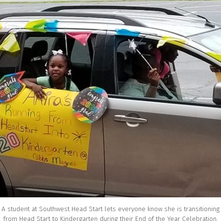
A student at Southwest Head Start lets everyone know she is transitioning
from Head Start to Kindergarten during their End of the Year Celebration.