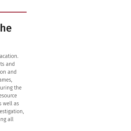
the
acation.
nts and
ion and
games,
during the
esource
 well as
estigation,
ng all